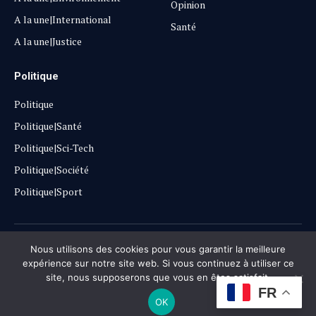
Opinion
A la une|International
Santé
A la une|Justice
Politique
Politique
Politique|Santé
Politique|Sci-Tech
Politique|Société
Politique|Sport
Copyright © 2025
Lehautpanel
Nous utilisons des cookies pour vous garantir la meilleure
expérience sur notre site web. Si vous continuez à utiliser ce
site, nous supposerons que vous en êtes satisfait.
Confidentialité
Contact
Don
FR
OK