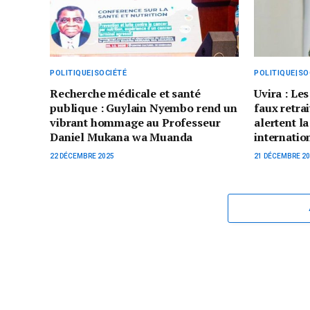
POLITIQUE|SOCIÉTÉ
POLITIQUE|SO
Recherche médicale et santé
Uvira : L
publique : Guylain Nyembo rend un
faux retra
vibrant hommage au Professeur
alertent 
Daniel Mukana wa Muanda
internatio
22 DÉCEMBRE 2025
21 DÉCEMBRE 2