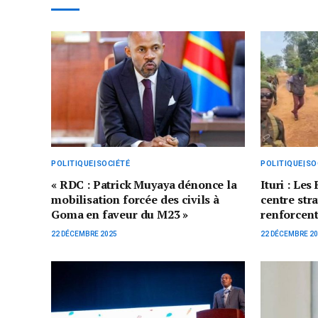
POLITIQUE|SOCIÉTÉ
POLITIQUE|SO
« RDC : Patrick Muyaya dénonce la
Ituri : Le
mobilisation forcée des civils à
centre str
Goma en faveur du M23 »
renforcent
22 DÉCEMBRE 2025
22 DÉCEMBRE 2