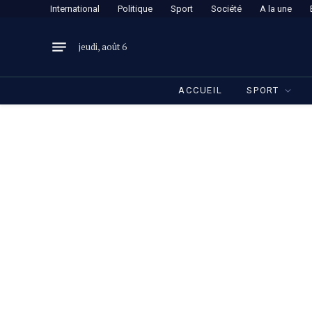
International
Politique
Sport
Société
A la une
jeudi, août 6
ACCUEIL
SPORT