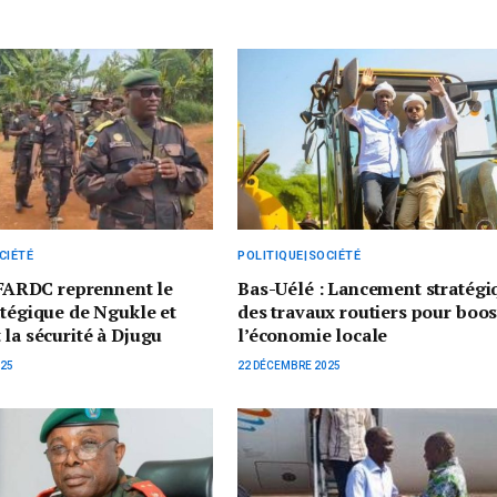
CIÉTÉ
POLITIQUE|SOCIÉTÉ
s FARDC reprennent le
Bas-Uélé : Lancement stratégi
atégique de Ngukle et
des travaux routiers pour boos
 la sécurité à Djugu
l’économie locale
025
22 DÉCEMBRE 2025