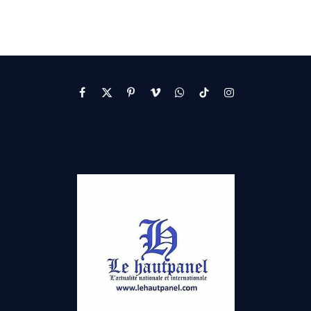
Facebook
X
Pinterest
Vimeo
WhatsApp
TikTok
Instagram
(Twitter)