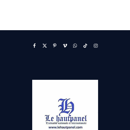
Facebook
X
Pinterest
Vimeo
WhatsApp
TikTok
Instagram
(Twitter)