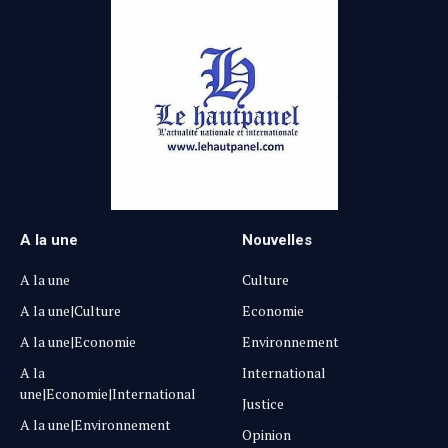
A la une
Nouvelles
A la une
Culture
A la une|Culture
Economie
A la une|Economie
Environnement
A la
International
une|Economie|International
Justice
A la une|Environnement
Opinion