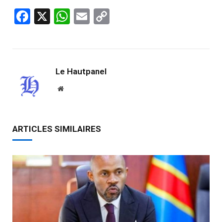
Facebook
X
WhatsApp
Email
Copy
Link
Le Hautpanel
Website
ARTICLES SIMILAIRES