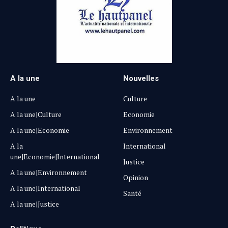
A la une
Nouvelles
A la une
Culture
A la une|Culture
Economie
A la une|Economie
Environnement
A la
International
une|Economie|International
Justice
A la une|Environnement
Opinion
A la une|International
Santé
A la une|Justice