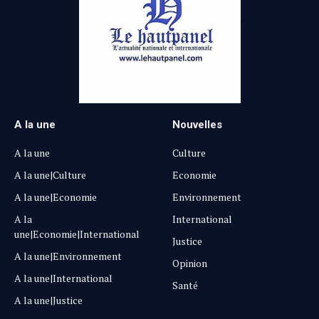
A la une
Nouvelles
A la une
Culture
A la une|Culture
Economie
A la une|Economie
Environnement
A la
International
une|Economie|International
Justice
A la une|Environnement
Opinion
A la une|International
Santé
A la une|Justice