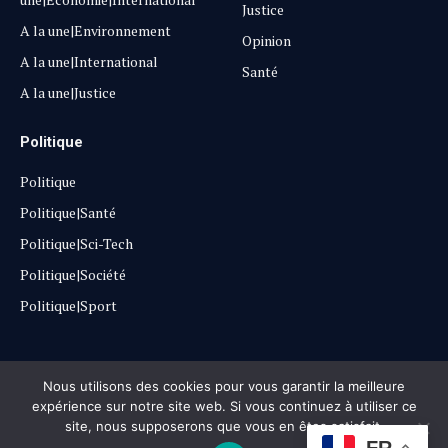
Justice
A la une|Environnement
Opinion
A la une|International
Santé
A la une|Justice
Politique
Politique
Politique|Santé
Politique|Sci-Tech
Politique|Société
Politique|Sport
Copyright © 2025
Lehautpanel
Nous utilisons des cookies pour vous garantir la meilleure
expérience sur notre site web. Si vous continuez à utiliser ce
site, nous supposerons que vous en êtes satisfait.
Confidentialité
Contact
Don
FR