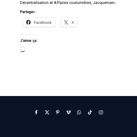
Décentralisation et Affaires coutumières, Jacquemain…
Partager :
Facebook
X
J’aime ça :
Facebook
X
Pinterest
Vimeo
WhatsApp
TikTok
Instagram
(Twitter)