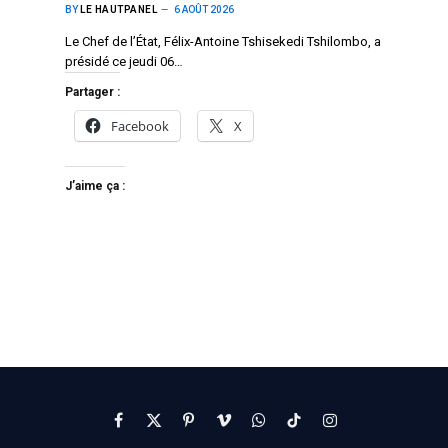
BY
LE HAUTPANEL
6 AOÛT 2026
Le Chef de l’État, Félix-Antoine Tshisekedi Tshilombo, a
présidé ce jeudi 06…
Partager :
Facebook
X
J’aime ça :
Facebook
X
Pinterest
Vimeo
WhatsApp
TikTok
Instagram