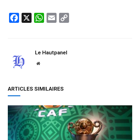
Facebook
X
WhatsApp
Email
Copy
Link
Le Hautpanel
Website
ARTICLES SIMILAIRES