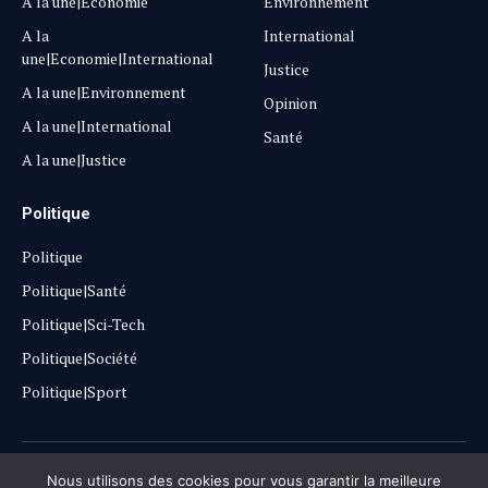
A la une|Economie
Environnement
A la
International
une|Economie|International
Justice
A la une|Environnement
Opinion
A la une|International
Santé
A la une|Justice
Politique
Politique
Politique|Santé
Politique|Sci-Tech
Politique|Société
Politique|Sport
Copyright © 2025
Lehautpanel
Nous utilisons des cookies pour vous garantir la meilleure