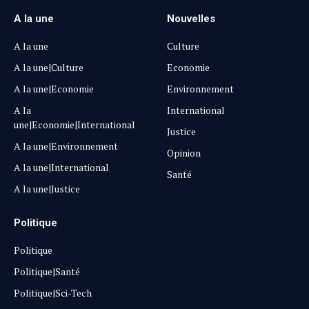
A la une
Nouvelles
A la une
Culture
A la une|Culture
Economie
A la une|Economie
Environnement
A la
International
une|Economie|International
Justice
A la une|Environnement
Opinion
A la une|International
Santé
A la une|Justice
Politique
Politique
Politique|Santé
Politique|Sci-Tech