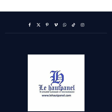
Facebook
X
Pinterest
Vimeo
WhatsApp
TikTok
Instagram
(Twitter)