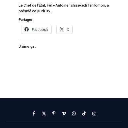
Le Chef de l’État, Félix-Antoine Tshisekedi Tshilombo, a
présidé ce jeudi 06…
Partager :
Facebook
X
J’aime ça :
Facebook
X
Pinterest
Vimeo
WhatsApp
TikTok
Instagram
(Twitter)