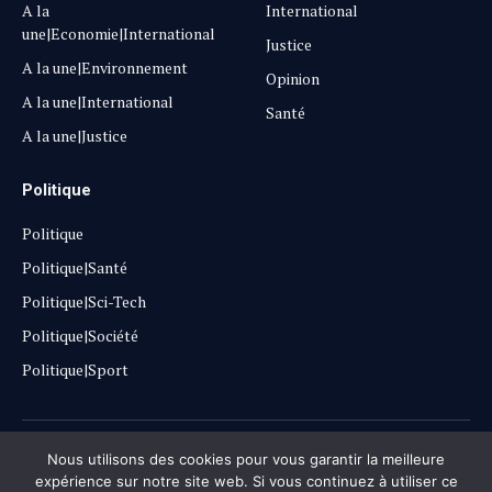
A la
International
une|Economie|International
Justice
A la une|Environnement
Opinion
A la une|International
Santé
A la une|Justice
Politique
Politique
Politique|Santé
Politique|Sci-Tech
Politique|Société
Politique|Sport
Copyright © 2025
Lehautpanel
Nous utilisons des cookies pour vous garantir la meilleure
expérience sur notre site web. Si vous continuez à utiliser ce