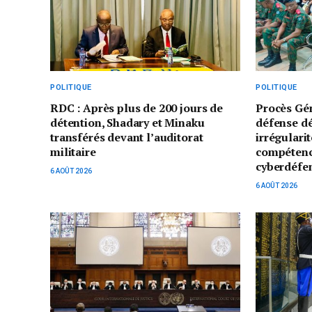
POLITIQUE
POLITIQUE
RDC : Après plus de 200 jours de
Procès Gé
détention, Shadary et Minaku
défense d
transférés devant l’auditorat
irrégularit
militaire
compétenc
cyberdéfe
6 AOÛT 2026
6 AOÛT 2026