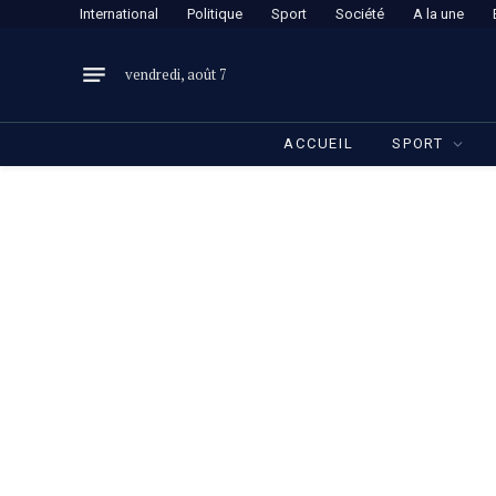
International
Politique
Sport
Société
A la une
vendredi, août 7
ACCUEIL
SPORT