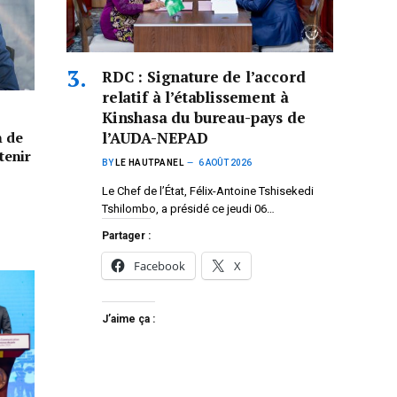
RDC : Signature de l’accord
relatif à l’établissement à
Kinshasa du bureau-pays de
l’AUDA-NEPAD
n de
tenir
BY
LE HAUTPANEL
6 AOÛT 2026
Le Chef de l’État, Félix-Antoine Tshisekedi
Tshilombo, a présidé ce jeudi 06…
Partager :
Facebook
X
J’aime ça :