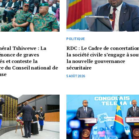
POLITIQUE
néral Tshiwewe : La
RDC : Le Cadre de concertatio
énonce de graves
la société civile s’engage à sou
és et conteste la
la nouvelle gouvernance
e du Conseil national de
sécuritaire
nse
5 AOÛT 2026