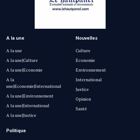
A la une
Nouvelles
A la une
Culture
A la une|Culture
Economie
A la une|Economie
Environnement
A la
International
une|Economie|International
Justice
A la une|Environnement
Opinion
A la une|International
Santé
A la une|Justice
Politique