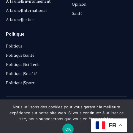
A la une|Environnement
Opinion
A la une|International
Santé
A la une|Justice
Politique
Politique
Politique|Santé
Politique|Sci-Tech
Politique|Société
Politique|Sport
Copyright © 2025
Lehautpanel
Nous utilisons des cookies pour vous garantir la meilleure
expérience sur notre site web. Si vous continuez à utiliser ce
site, nous supposerons que vous en êtes satisfait.
Confidentialité
Contact
Don
FR
OK