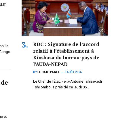
ur
RDC : Signature de l’accord
on, la
relatif à l’établissement à
 Congo
Kinshasa du bureau-pays de
l’AUDA-NEPAD
BY
LE HAUTPANEL
6 AOÛT 2026
 de
Le Chef de l’État, Félix-Antoine Tshisekedi
Tshilombo, a présidé ce jeudi 06…
e et