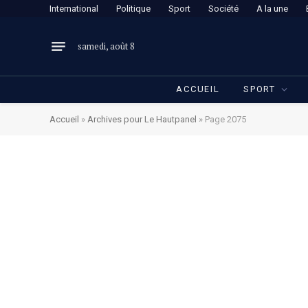
International
Politique
Sport
Société
A la une
samedi, août 8
ACCUEIL
SPORT
Accueil
»
Archives pour Le Hautpanel
»
Page 2075