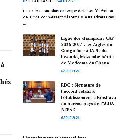
BY
LE HAUTPANEL
6 AOÛT 2026
Les clubs congolais en Coupe de la Confédération
de la CAF connaissent désormais leurs adversaires.
…
Ligue des champions CAF
2026-2027 : les Aigles du
Congo face à l’APR du
Rwanda, Mazembe hérite
de Medeama du Ghana
 à
6 AOÛT 2026
chés
RDC : Signature de
l’accord relatif à
l’établissement à Kinshasa
du bureau-pays de l’AUDA-
NEPAD
6 AOÛT 2026