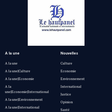
A la une
Nouvelles
A la une
Culture
A la une|Culture
Economie
A la une|Economie
Environnement
A la
International
une|Economie|International
Justice
A la une|Environnement
Opinion
A la une|International
Santé