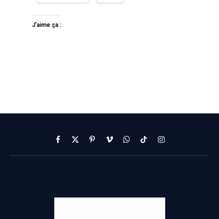
J’aime ça :
Facebook
X
Pinterest
Vimeo
WhatsApp
TikTok
Instagram
(Twitter)