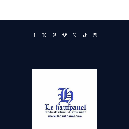
Facebook
X
Pinterest
Vimeo
WhatsApp
TikTok
Instagram
(Twitter)