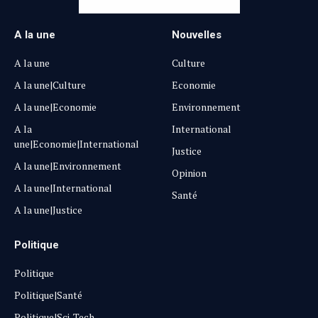
A la une
Nouvelles
A la une
Culture
A la une|Culture
Economie
A la une|Economie
Environnement
A la
International
une|Economie|International
Justice
A la une|Environnement
Opinion
A la une|International
Santé
A la une|Justice
Politique
Politique
Politique|Santé
Politique|Sci-Tech