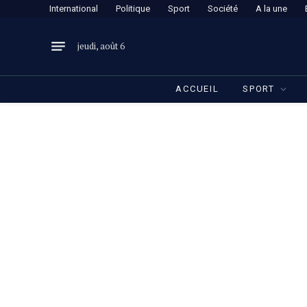
International
Politique
Sport
Société
A la une
jeudi, août 6
ACCUEIL
SPORT