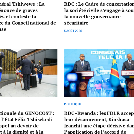
néral Tshiwewe : La
RDC : Le Cadre de concertatio
énonce de graves
la société civile s’engage à sou
és et conteste la
la nouvelle gouvernance
e du Conseil national de
sécuritaire
nse
5 AOÛT 2026
POLITIQUE
ationale du GENOCOST :
RDC–Rwanda : les FDLR accep
 l’État Félix Tshisekedi
leur désarmement, Kinshasa
ppel au devoir de
franchit une étape décisive da
à la dignité et à la
l’application de l’accord de