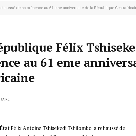
 rehaussé de sa présence au 61 eme anniversaire de la République Centrafricai
épublique Félix Tshiseke
ence au 61 eme anniversa
icaine
TAIRE
l’État Félix Antoine Tshisekedi Tshilombo a rehaussé de