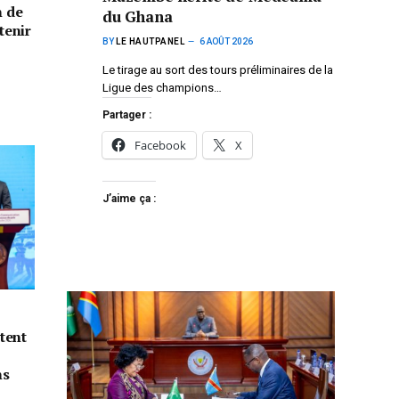
n de
du Ghana
tenir
BY
LE HAUTPANEL
6 AOÛT 2026
Le tirage au sort des tours préliminaires de la
Ligue des champions…
Partager :
Facebook
X
J’aime ça :
tent
ns