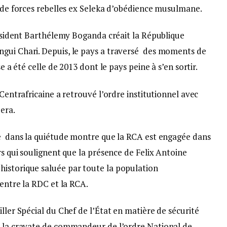
r de forces rebelles ex Seleka d’obédience musulmane.
Président Barthélemy Boganda créait la République
ngui Chari. Depuis, le pays a traversé des moments de
se a été celle de 2013 dont le pays peine à s’en sortir.
Centrafricaine a retrouvé l’ordre institutionnel avec
era.
ne dans la quiétude montre que la RCA est engagée dans
rs qui soulignent que la présence de Felix Antoine
istorique saluée par toute la population
 entre la RDC et la RCA.
ller Spécial du Chef de l’État en matière de sécurité
t la cravate de commandeur de l’ordre National de