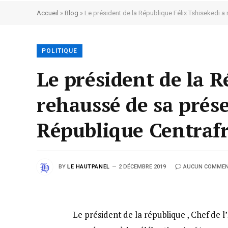
Accueil
»
Blog
»
Le président de la République Félix Tshisekedi a
POLITIQUE
Le président de la R
rehaussé de sa prés
République Centrafr
BY
LE HAUTPANEL
2 DÉCEMBRE 2019
AUCUN COMMEN
Le président de la république , Chef de 