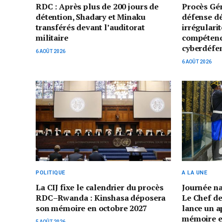
RDC : Après plus de 200 jours de
Procès Gé
détention, Shadary et Minaku
défense d
transférés devant l’auditorat
irrégularit
militaire
compétenc
cyberdéfe
6 AOÛT 2026
6 AOÛT 2026
POLITIQUE
A LA UNE
La CIJ fixe le calendrier du procès
Journée n
RDC–Rwanda : Kinshasa déposera
Le Chef de
son mémoire en octobre 2027
lance un a
mémoire et 
5 AOÛT 2026