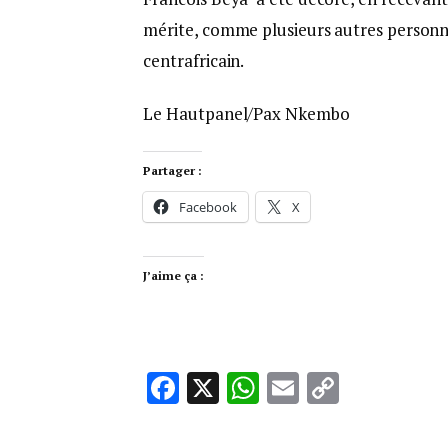
mérite, comme plusieurs autres personna
centrafricain.
Le Hautpanel/Pax Nkembo
Partager :
Facebook
X
J’aime ça :
Facebook
X
WhatsApp
Email
Copy
Link