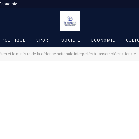
Economie
POLITIQUE
SPORT
SOCIÉTÉ
ECONOMIE
CULT
ières et le ministre de la défense nationale interpellés à l’assemblée nationale