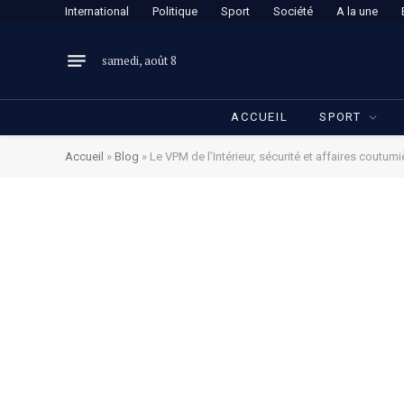
International
Politique
Sport
Société
A la une
samedi, août 8
ACCUEIL
SPORT
Accueil
»
Blog
»
Le VPM de l’Intérieur, sécurité et affaires coutum