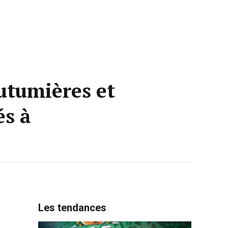
outumières et
és à
Les tendances