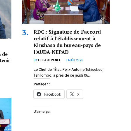
RDC : Signature de l’accord
relatif à l’établissement à
Kinshasa du bureau-pays de
l’AUDA-NEPAD
n de
tenir
BY
LE HAUTPANEL
6 AOÛT 2026
Le Chef de l’État, Félix-Antoine Tshisekedi
Tshilombo, a présidé ce jeudi 06…
Partager :
Facebook
X
J’aime ça :