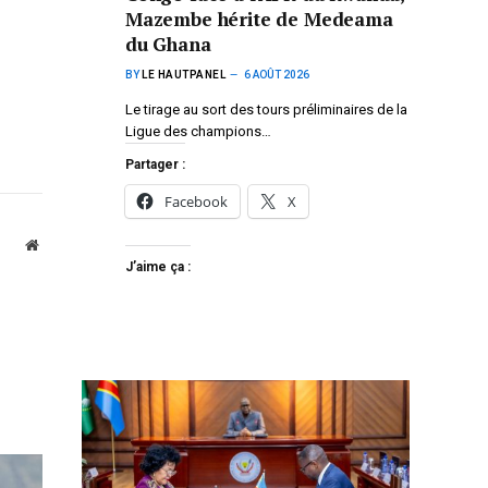
Mazembe hérite de Medeama
du Ghana
BY
LE HAUTPANEL
6 AOÛT 2026
Le tirage au sort des tours préliminaires de la
Ligue des champions…
Partager :
Facebook
X
Website
J’aime ça :