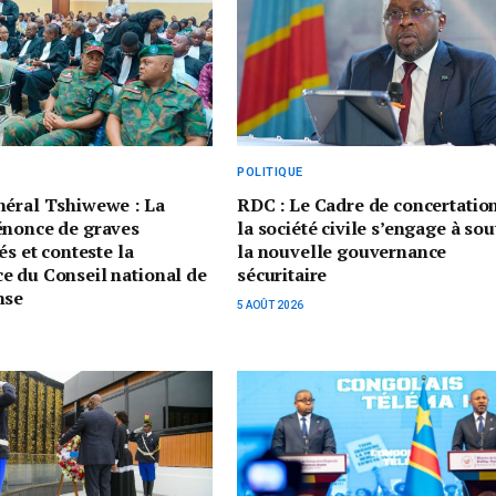
POLITIQUE
néral Tshiwewe : La
RDC : Le Cadre de concertatio
énonce de graves
la société civile s’engage à sou
és et conteste la
la nouvelle gouvernance
e du Conseil national de
sécuritaire
nse
5 AOÛT 2026