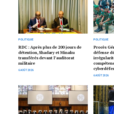
POLITIQUE
POLITIQUE
RDC : Après plus de 200 jours de
Procès Gé
détention, Shadary et Minaku
défense d
transférés devant l’auditorat
irrégularit
militaire
compétenc
cyberdéfe
6 AOÛT 2026
6 AOÛT 2026