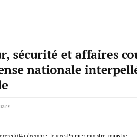
r, sécurité et affaires c
fense nationale interpell
le
TAIRE
rcredi 04 décembre , le vice-Premier ministre, ministre