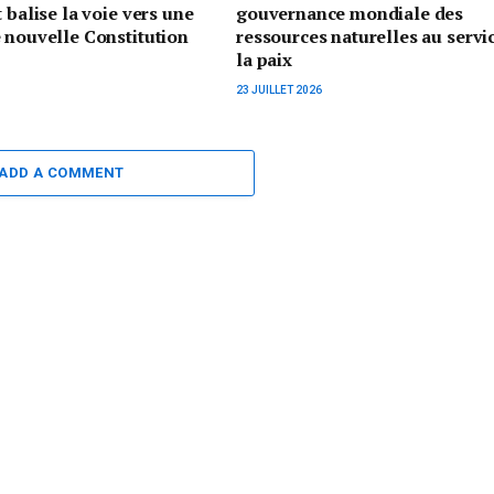
 balise la voie vers une
gouvernance mondiale des
 nouvelle Constitution
ressources naturelles au servi
la paix
23 JUILLET 2026
ADD A COMMENT