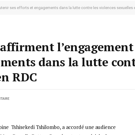
tenir ses efforts et engagements dans la lutte contre les violences sexuelles
éaffirment l’engagement
ements dans la lutte cont
 en RDC
TAIRE
toine Tshisekedi Tshilombo, a accordé une audience