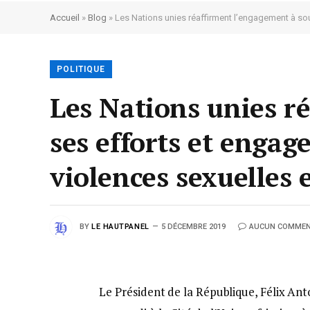
Accueil
»
Blog
»
Les Nations unies réaffirment l’engagement à sou
POLITIQUE
Les Nations unies r
ses efforts et engag
violences sexuelles
BY
LE HAUTPANEL
5 DÉCEMBRE 2019
AUCUN COMMEN
Le Président de la République, Félix An