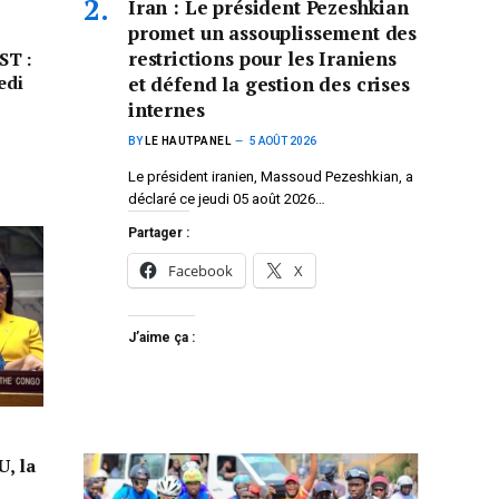
Iran : Le président Pezeshkian
promet un assouplissement des
restrictions pour les Iraniens
ST :
edi
et défend la gestion des crises
internes
BY
LE HAUTPANEL
5 AOÛT 2026
Le président iranien, Massoud Pezeshkian, a
déclaré ce jeudi 05 août 2026…
Partager :
Facebook
X
J’aime ça :
U, la