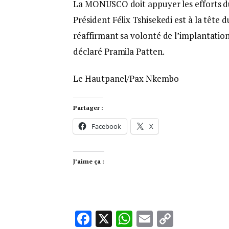
La MONUSCO doit appuyer les efforts du
Président Félix Tshisekedi est à la tête d
réaffirmant sa volonté de l’implantation
déclaré Pramila Patten.
Le Hautpanel/Pax Nkembo
Partager :
Facebook
X
J’aime ça :
Facebook
X
WhatsApp
Email
Copy