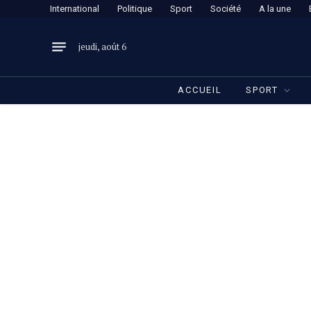
International
Politique
Sport
Société
A la une
jeudi, août 6
ACCUEIL
SPORT