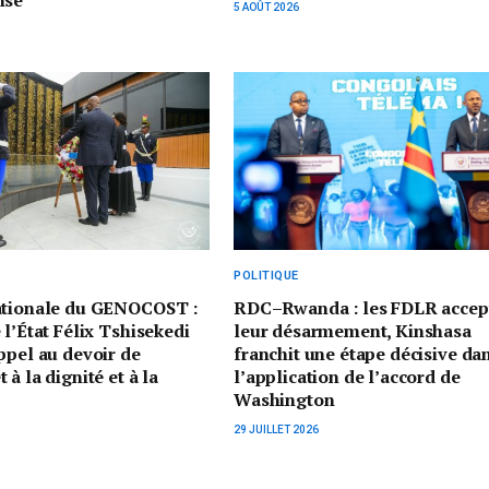
nse
5 AOÛT 2026
POLITIQUE
ationale du GENOCOST :
RDC–Rwanda : les FDLR accep
 l’État Félix Tshisekedi
leur désarmement, Kinshasa
ppel au devoir de
franchit une étape décisive da
à la dignité et à la
l’application de l’accord de
Washington
29 JUILLET 2026