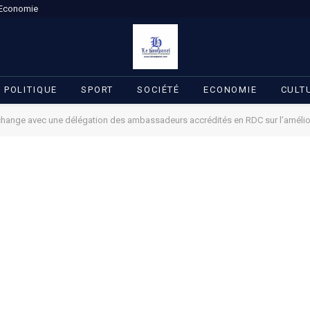
Economie
POLITIQUE
SPORT
SOCIÉTÉ
ECONOMIE
CULT
échange avec une délégation des ambassadeurs accrédités en RDC sur l’amélior