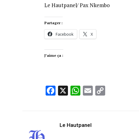
Le Hautpanel/ Pax Nkembo
Partager :
Facebook
X
J’aime ça :
Facebook
X
WhatsApp
Email
Copy
Link
Le Hautpanel