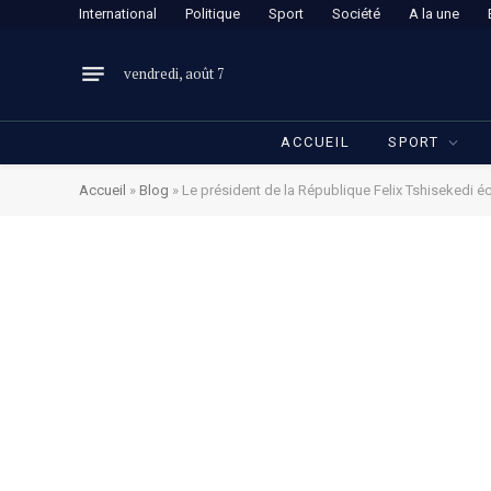
International
Politique
Sport
Société
A la une
vendredi, août 7
ACCUEIL
SPORT
Accueil
»
Blog
»
Le président de la République Felix Tshisekedi 