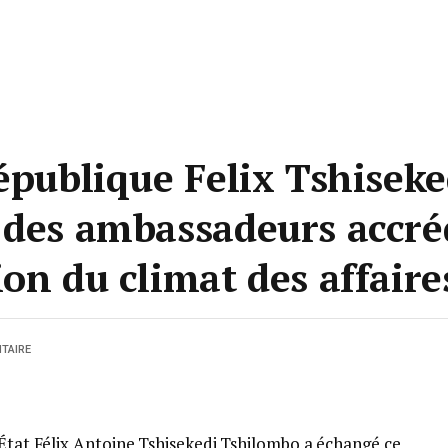
République Felix Tshisek
 des ambassadeurs accré
on du climat des affaire
TAIRE
’État Félix Antoine Tshisekedi Tshilombo a échangé ce