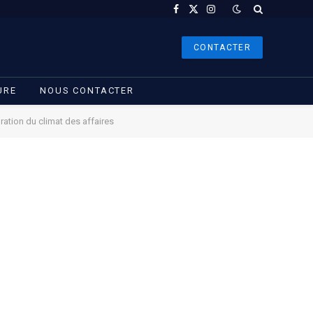
Facebook
X
Instagram
(Twitter)
CONTACTER
URE
NOUS CONTACTER
ation du climat des affaires