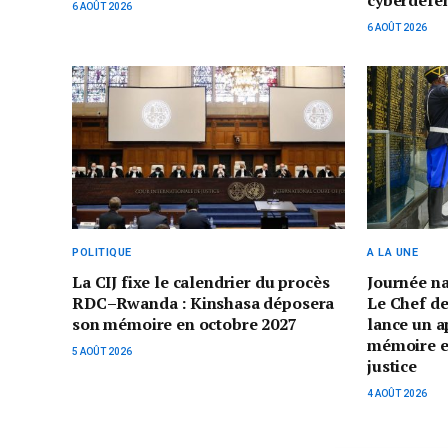
cyberdéfe
6 AOÛT 2026
6 AOÛT 2026
POLITIQUE
A LA UNE
La CIJ fixe le calendrier du procès
Journée n
RDC–Rwanda : Kinshasa déposera
Le Chef de
son mémoire en octobre 2027
lance un a
mémoire et 
5 AOÛT 2026
justice
4 AOÛT 2026