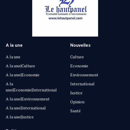
A la une
Nouvelles
A la une
Culture
A la une|Culture
Economie
A la une|Economie
Environnement
A la
International
une|Economie|International
Justice
A la une|Environnement
Opinion
A la une|International
Santé
A la une|Justice