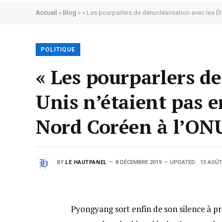
Accueil
»
Blog
»
« Les pourparlers de dénucléarisation avec les É
POLITIQUE
« Les pourparlers de
Unis n’étaient pas e
Nord Coréen à l’ON
BY
LE HAUTPANEL
8 DÉCEMBRE 2019
UPDATED:
13 AOÛT
Pyongyang sort enfin de son silence à pr