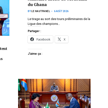
du Ghana
BY
LE HAUTPANEL
6 AOÛT 2026
Le tirage au sort des tours préliminaires de la
Ligue des champions…
Partager :
Facebook
X
tent
J’aime ça :
ns