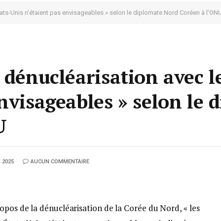
tats-Unis n’étaient pas envisageables » selon le diplomate Nord Coréen à l’ON
 dénucléarisation avec l
nvisageables » selon le 
U
 2025
AUCUN COMMENTAIRE
opos de la dénucléarisation de la Corée du Nord, « les