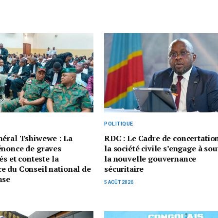
POLITIQUE
néral Tshiwewe : La
RDC : Le Cadre de concertatio
énonce de graves
la société civile s’engage à sou
és et conteste la
la nouvelle gouvernance
e du Conseil national de
sécuritaire
nse
5 AOÛT 2026