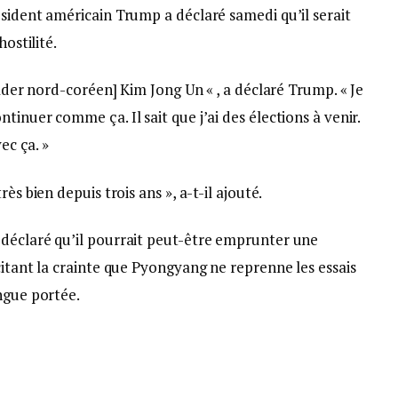
sident américain Trump a déclaré samedi qu’il serait
hostilité.
eader nord-coréen] Kim Jong Un « , a déclaré Trump. « Je
inuer comme ça. Il sait que j’ai des élections à venir.
ec ça. »
ès bien depuis trois ans », a-t-il ajouté.
déclaré qu’il pourrait peut-être emprunter une
citant la crainte que Pyongyang ne reprenne les essais
ngue portée.