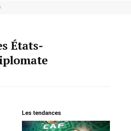
U
es États-
diplomate
Les tendances