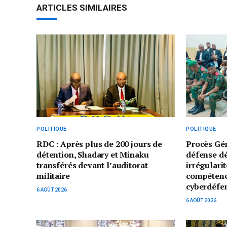
ARTICLES SIMILAIRES
POLITIQUE
POLITIQUE
RDC : Après plus de 200 jours de
Procès Gé
détention, Shadary et Minaku
défense d
transférés devant l’auditorat
irrégularit
militaire
compétenc
cyberdéfe
6 AOÛT 2026
6 AOÛT 2026