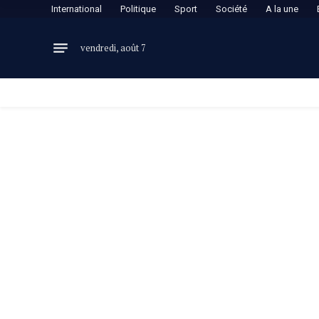
International
Politique
Sport
Société
A la une
vendredi, août 7