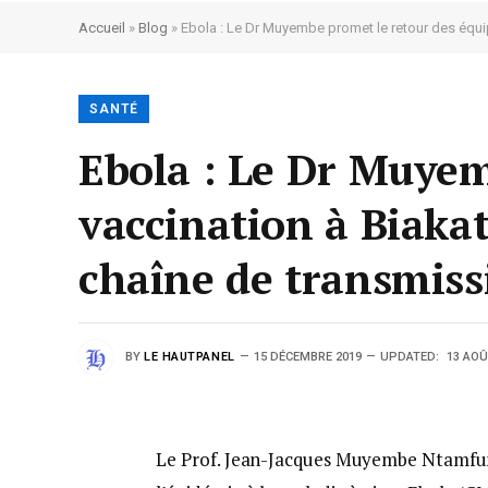
Accueil
»
Blog
»
Ebola : Le Dr Muyembe promet le retour des équip
SANTÉ
Ebola : Le Dr Muyem
vaccination à Biaka
chaîne de transmiss
BY
LE HAUTPANEL
15 DÉCEMBRE 2019
UPDATED:
13 AOÛ
Le Prof. Jean-Jacques Muyembe Ntamfum