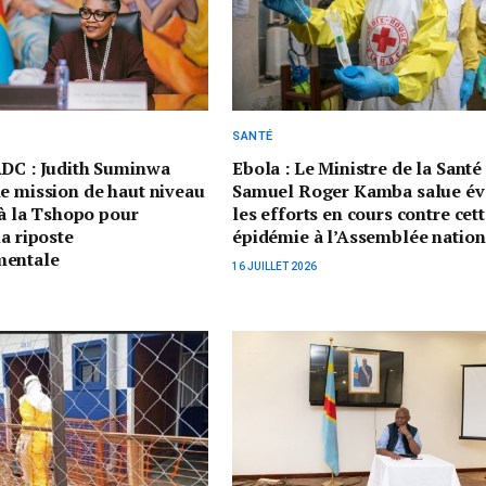
SANTÉ
RDC : Judith Suminwa
Ebola : Le Ministre de la Santé
e mission de haut niveau
Samuel Roger Kamba salue é
t à la Tshopo pour
les efforts en cours contre cet
la riposte
épidémie à l’Assemblée nation
mentale
16 JUILLET 2026