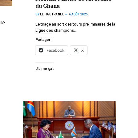
du Ghana
BY
LE HAUTPANEL
6 AOÛT 2026
nté
Le tirage au sort des tours préliminaires de la
Ligue des champions…
Partager :
Facebook
X
J’aime ça :