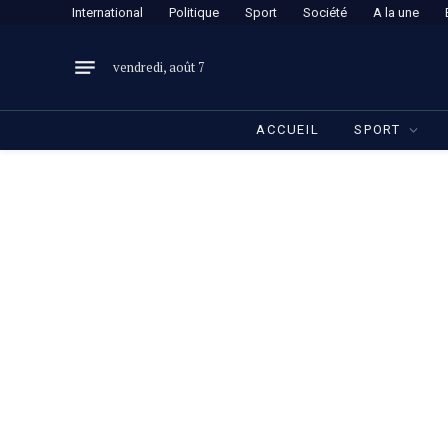
International
Politique
Sport
Société
A la une
vendredi, août 7
ACCUEIL
SPORT