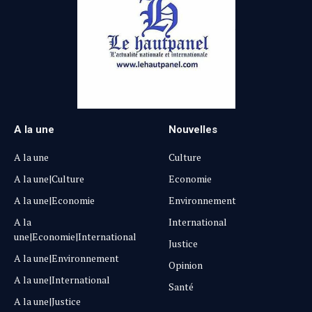
A la une
Nouvelles
A la une
Culture
A la une|Culture
Economie
A la une|Economie
Environnement
A la
International
une|Economie|International
Justice
A la une|Environnement
Opinion
A la une|International
Santé
A la une|Justice