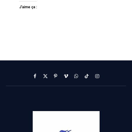
J’aime ça :
Facebook
X
Pinterest
Vimeo
WhatsApp
TikTok
Instagram
(Twitter)