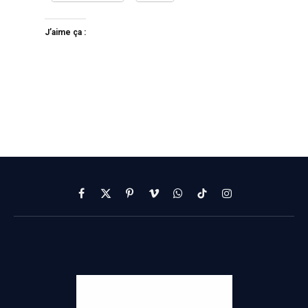
J’aime ça :
Facebook
X
Pinterest
Vimeo
WhatsApp
TikTok
Instagram
(Twitter)