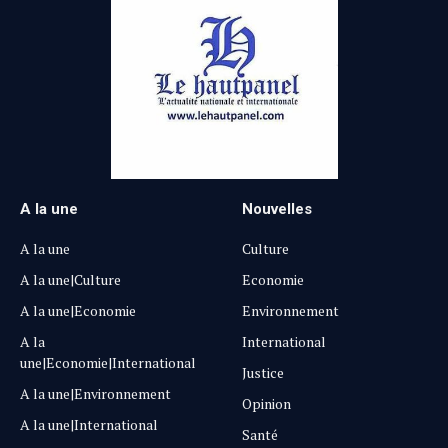
A la une
Nouvelles
A la une
Culture
A la une|Culture
Economie
A la une|Economie
Environnement
A la
International
une|Economie|International
Justice
A la une|Environnement
Opinion
A la une|International
Santé