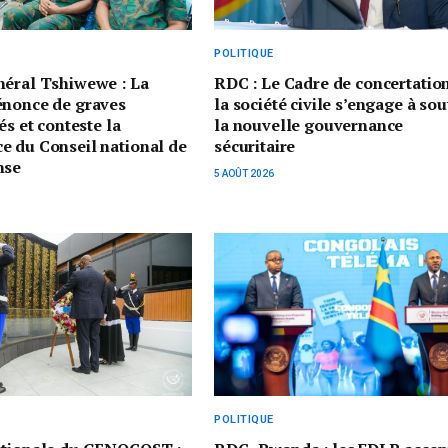
POLITIQUE
néral Tshiwewe : La
RDC : Le Cadre de concertatio
énonce de graves
la société civile s’engage à sou
és et conteste la
la nouvelle gouvernance
e du Conseil national de
sécuritaire
nse
5 AOÛT 2026
POLITIQUE