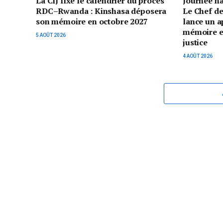
La CIJ fixe le calendrier du procès
Journée n
RDC–Rwanda : Kinshasa déposera
Le Chef de
son mémoire en octobre 2027
lance un a
mémoire et 
5 AOÛT 2026
justice
4 AOÛT 2026