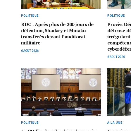
POLITIQUE
POLITIQUE
RDC : Après plus de 200 jours de
Procès Gé
détention, Shadary et Minaku
défense d
transférés devant l’auditorat
irrégularit
militaire
compétenc
cyberdéfe
6 AOÛT 2026
6 AOÛT 2026
POLITIQUE
A LA UNE