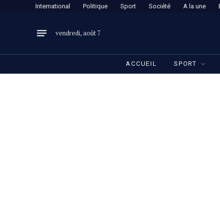
International
Politique
Sport
Société
A la une
vendredi, août 7
ACCUEIL
SPORT