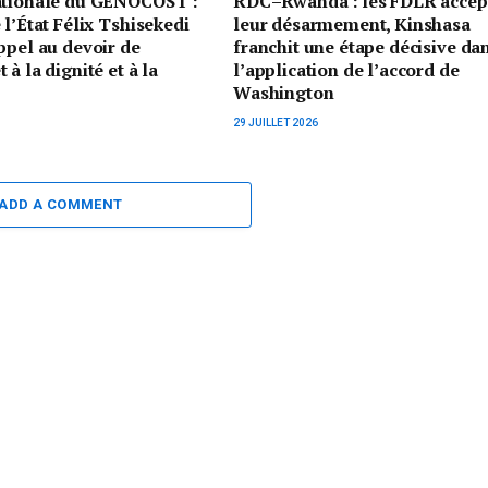
ationale du GENOCOST :
RDC–Rwanda : les FDLR accep
 l’État Félix Tshisekedi
leur désarmement, Kinshasa
ppel au devoir de
franchit une étape décisive da
à la dignité et à la
l’application de l’accord de
Washington
29 JUILLET 2026
ADD A COMMENT