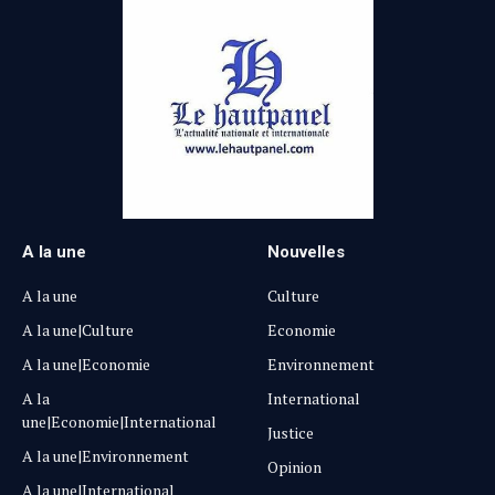
A la une
Nouvelles
A la une
Culture
A la une|Culture
Economie
A la une|Economie
Environnement
A la
International
une|Economie|International
Justice
A la une|Environnement
Opinion
A la une|International