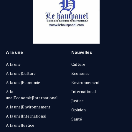
A la une
Nouvelles
A la une
Culture
A la une|Culture
Economie
A la une|Economie
Environnement
A la
International
une|Economie|International
Justice
A la une|Environnement
Opinion
A la une|International
Santé
A la une|Justice