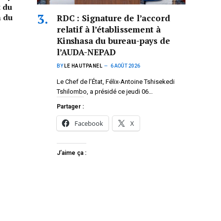
t du
n du
RDC : Signature de l’accord
relatif à l’établissement à
Kinshasa du bureau-pays de
l’AUDA-NEPAD
BY
LE HAUTPANEL
6 AOÛT 2026
Le Chef de l’État, Félix-Antoine Tshisekedi
Tshilombo, a présidé ce jeudi 06…
Partager :
Facebook
X
J’aime ça :