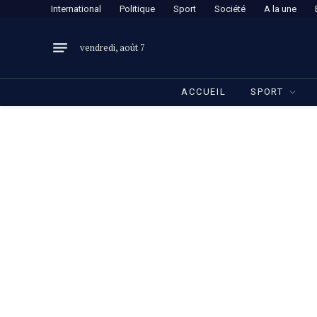
International
Politique
Sport
Société
A la une
vendredi, août 7
ACCUEIL
SPORT