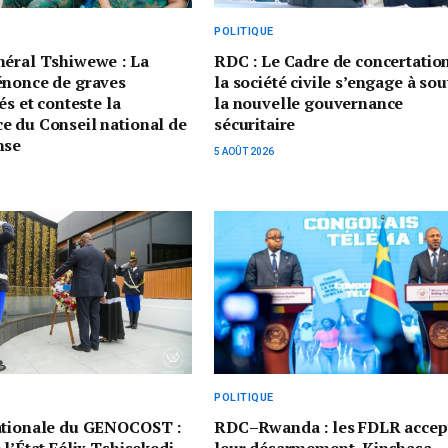
POLITIQUE
néral Tshiwewe : La
RDC : Le Cadre de concertatio
énonce de graves
la société civile s’engage à sou
és et conteste la
la nouvelle gouvernance
e du Conseil national de
sécuritaire
nse
5 AOÛT 2026
POLITIQUE
ationale du GENOCOST :
RDC–Rwanda : les FDLR accep
 l’État Félix Tshisekedi
leur désarmement, Kinshasa