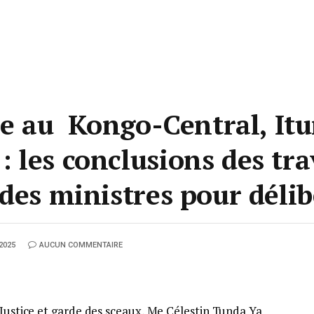
le au Kongo-Central, Itu
 les conclusions des tr
des ministres pour déli
2025
AUCUN COMMENTAIRE
 Justice et garde des sceaux, Me Célestin Tunda Ya