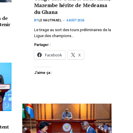
Mazembe hérite de Medeama
du Ghana
n de
BY
LE HAUTPANEL
6 AOÛT 2026
tenir
Le tirage au sort des tours préliminaires de la
Ligue des champions…
Partager :
Facebook
X
J’aime ça :
tent