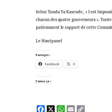
Selon Tunda Ya Kasende, » l est Impossib
chacun des quatre gouverneurs ». Toutefo
patiemment le rapport de cette Commiss
Le Hautpanel
Partager :
Facebook
X
J’aime ça :
Facebook
X
WhatsApp
Email
Copy