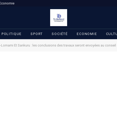
Economie
POLITIQUE
SPORT
SOCIÉTÉ
ECONOMIE
CULT
aut-Lomami Et Sankuru : les conclusions des travaux seront envoyées au conseil