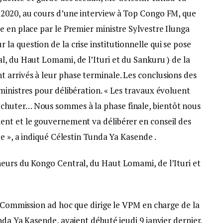
 2020, au cours d’une interview à Top Congo FM, que
e en place par le Premier ministre Sylvestre Ilunga
a question de la crise institutionnelle qui se pose
l, du Haut Lomami, de l’Ituri et du Sankuru ) de la
arrivés à leur phase terminale. Les conclusions des
ministres pour délibération. « Les travaux évoluent
chuter… Nous sommes à la phase finale, bientôt nous
ent et le gouvernement va délibérer en conseil des
ée », a indiqué Célestin Tunda Ya Kasende .
eurs du Kongo Central, du Haut Lomami, de l’Ituri et
e Commission ad hoc que dirige le VPM en charge de la
nda Ya Kasende, avaient débuté jeudi 9 janvier dernier.