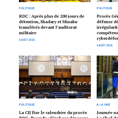
POLITIQUE
POLITIQUE
RDC : Après plus de 200 jours de
Procès Gé
détention, Shadary et Minaku
défense d
transférés devant l’auditorat
irrégularit
militaire
compétenc
cyberdéfe
6 AOÛT 2026
6 AOÛT 2026
POLITIQUE
A LA UNE
La CIJ fixe le calendrier du procès
Journée n
RDC–Rwanda : Kinshasa déposera
Le Chef de