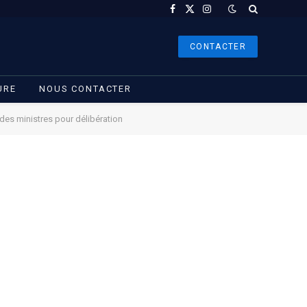
Facebook
X
Instagram
(Twitter)
CONTACTER
URE
NOUS CONTACTER
 des ministres pour délibération