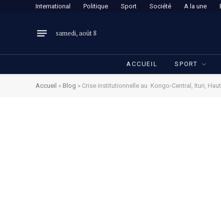
International
Politique
Sport
Société
A la une
samedi, août 8
ACCUEIL
SPORT
Accueil
»
Blog
»
Crise institutionnelle au Kongo-Central, Ituri, H