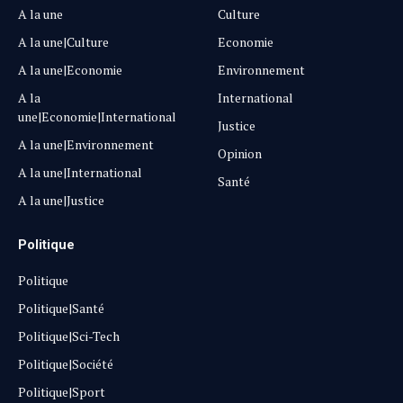
A la une
Culture
A la une|Culture
Economie
A la une|Economie
Environnement
A la
International
une|Economie|International
Justice
A la une|Environnement
Opinion
A la une|International
Santé
A la une|Justice
Politique
Politique
Politique|Santé
Politique|Sci-Tech
Politique|Société
Politique|Sport