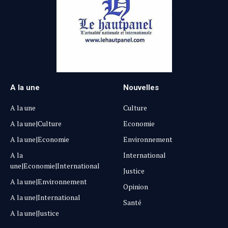
A la une
Nouvelles
A la une
Culture
A la une|Culture
Economie
A la une|Economie
Environnement
A la
International
une|Economie|International
Justice
A la une|Environnement
Opinion
A la une|International
Santé
A la une|Justice