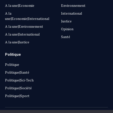
A la une|Economie
Environnement
A la
International
une|Economie|International
Justice
A la une|Environnement
Opinion
A la une|International
Santé
A la une|Justice
Politique
Politique
Politique|Santé
Politique|Sci-Tech
Politique|Société
Politique|Sport