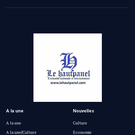
Facebook
X
Pinterest
Vimeo
WhatsApp
TikTok
Instagram
(Twitter)
A la une
Nouvelles
A la une
Culture
A la une|Culture
Economie