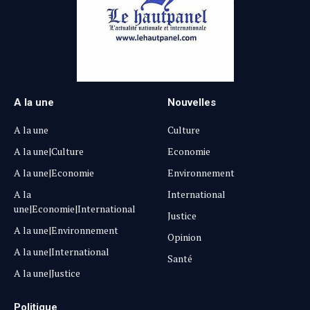
A la une
Nouvelles
A la une
Culture
A la une|Culture
Economie
A la une|Economie
Environnement
A la
International
une|Economie|International
Justice
A la une|Environnement
Opinion
A la une|International
Santé
A la une|Justice
Politique