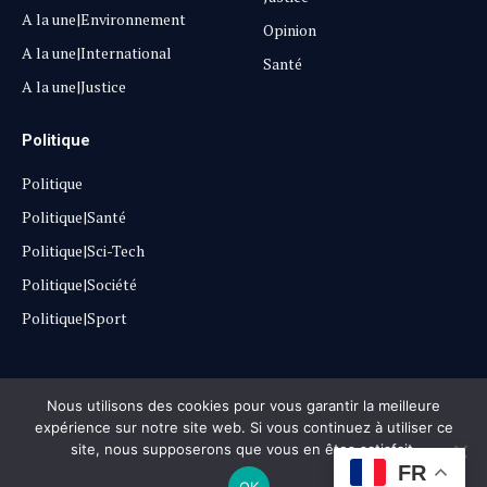
A la une|Environnement
Opinion
A la une|International
Santé
A la une|Justice
Politique
Politique
Politique|Santé
Politique|Sci-Tech
Politique|Société
Politique|Sport
Copyright © 2025
Lehautpanel
Nous utilisons des cookies pour vous garantir la meilleure
expérience sur notre site web. Si vous continuez à utiliser ce
site, nous supposerons que vous en êtes satisfait.
Confidentialité
Contact
Don
FR
OK