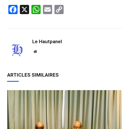
Facebook
X
WhatsApp
Email
Copy
Link
Le Hautpanel
Website
ARTICLES SIMILAIRES