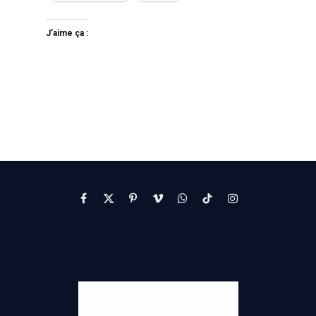
J’aime ça :
Facebook
X
Pinterest
Vimeo
WhatsApp
TikTok
Instagram
(Twitter)