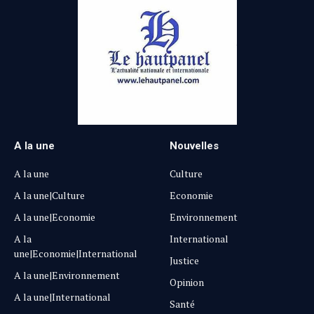
A la une
Nouvelles
A la une
Culture
A la une|Culture
Economie
A la une|Economie
Environnement
A la
International
une|Economie|International
Justice
A la une|Environnement
Opinion
A la une|International
Santé