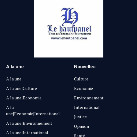
A la une
Nouvelles
A la une
Culture
A la une|Culture
Economie
A la une|Economie
Environnement
A la
International
une|Economie|International
Justice
A la une|Environnement
Opinion
A la une|International
Santé