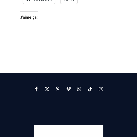
J’aime ça :
Facebook
X
Pinterest
Vimeo
WhatsApp
TikTok
Instagram
(Twitter)