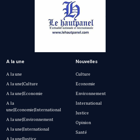
A la une
Nouvelles
A la une
Culture
A la une|Culture
Economie
A la une|Economie
Environnement
A la
International
une|Economie|International
Justice
A la une|Environnement
Opinion
A la une|International
Santé
A la une|Justice