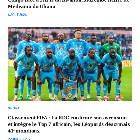
Medeama du Ghana
6 AOÛT 2026
SPORT
Classement FIFA : La RDC confirme son ascension
et intègre le Top 7 africain, les Léopards désormais
41ᵉ mondiaux
22 JUILLET 2026