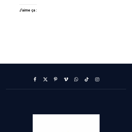
J’aime ça :
Facebook
X
Pinterest
Vimeo
WhatsApp
TikTok
Instagram
(Twitter)