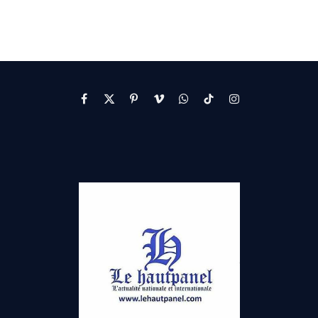
Facebook
X
Pinterest
Vimeo
WhatsApp
TikTok
Instagram
(Twitter)