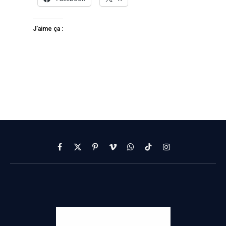
J’aime ça :
Facebook
X
Pinterest
Vimeo
WhatsApp
TikTok
Instagram
(Twitter)