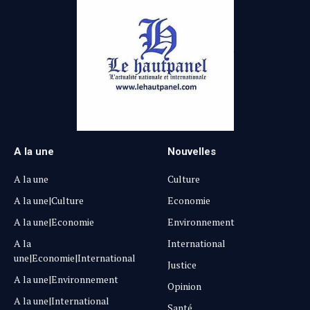
A la une
Nouvelles
A la une
Culture
A la une|Culture
Economie
A la une|Economie
Environnement
A la
International
une|Economie|International
Justice
A la une|Environnement
Opinion
A la une|International
Santé