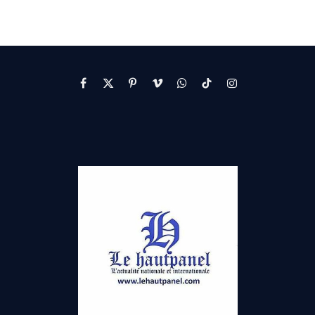
Facebook
X
Pinterest
Vimeo
WhatsApp
TikTok
Instagram
(Twitter)