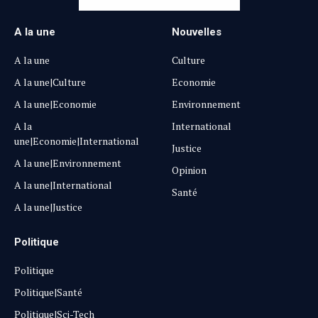
A la une
Nouvelles
A la une
Culture
A la une|Culture
Economie
A la une|Economie
Environnement
A la
International
une|Economie|International
Justice
A la une|Environnement
Opinion
A la une|International
Santé
A la une|Justice
Politique
Politique
Politique|Santé
Politique|Sci-Tech