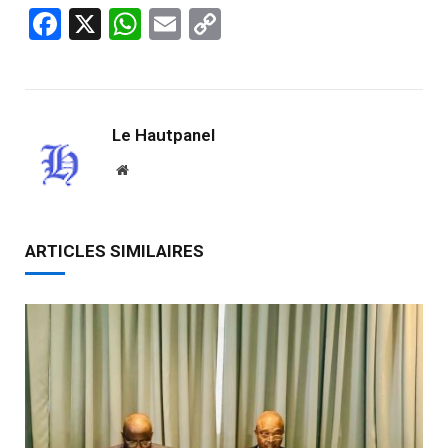
Facebook
X
WhatsApp
Email
Copy
Link
Le Hautpanel
Website
ARTICLES SIMILAIRES