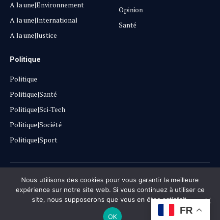
A la une|Environnement
Opinion
A la une|International
Santé
A la une|Justice
Politique
Politique
Politique|Santé
Politique|Sci-Tech
Politique|Société
Politique|Sport
Copyright © 2025
Lehautpanel
Nous utilisons des cookies pour vous garantir la meilleure
expérience sur notre site web. Si vous continuez à utiliser ce
site, nous supposerons que vous en êtes satisfait.
Confidentialité
Contact
Don
FR
OK