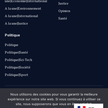
une|Economie|International
Justice
A la une|Environnement
Opinion
A la une|International
Santé
A la une|Justice
Politique
Politique
Politique|Santé
Politique|Sci-Tech
Politique|Société
Politique|Sport
Copyright © 2025
Lehautpanel
Nous utilisons des cookies pour vous garantir la meilleure
expérience sur notre site web. Si vous continuez à utiliser ce
site, nous supposerons que vous en êtes satisfait.
Confidentialité
Contact
Don