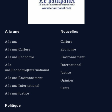
A la une
Nouvelles
A la une
Culture
A la une|Culture
Economie
A la une|Economie
Environnement
A la
International
une|Economie|International
Justice
A la une|Environnement
Opinion
A la une|International
Santé
A la une|Justice
Politique