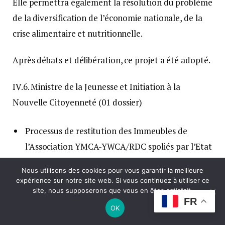
Elle permettra également la résolution du problème
de la diversification de l’économie nationale, de la
crise alimentaire et nutritionnelle.
Après débats et délibération, ce projet a été adopté.
IV.6. Ministre de la Jeunesse et Initiation à la
Nouvelle Citoyenneté (01 dossier)
Processus de restitution des Immeubles de
l’Association YMCA-YWCA/RDC spoliés par l’Etat
et réactivation de la coopération entre YMCA-
Nous utilisons des cookies pour vous garantir la meilleure
YWCA/RDC et l’Alliance Universelle et Africaine.
expérience sur notre site web. Si vous continuez à utiliser ce
site, nous supposerons que vous en êtes satisfait.
FR
Le Ministre a informé le Conseil de son projet de
OK
redynamisation des relations entre YMCA-