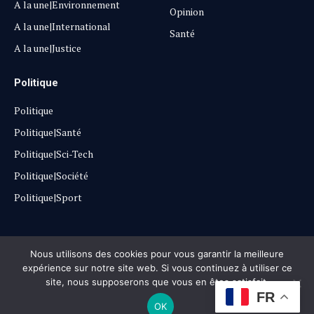
A la une|Environnement
Opinion
A la une|International
Santé
A la une|Justice
Politique
Politique
Politique|Santé
Politique|Sci-Tech
Politique|Société
Politique|Sport
Copyright © 2025
Lehautpanel
Nous utilisons des cookies pour vous garantir la meilleure
expérience sur notre site web. Si vous continuez à utiliser ce
site, nous supposerons que vous en êtes satisfait.
Confidentialité
Contact
Don
FR
OK