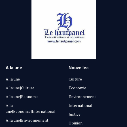
A la une
Nouvelles
A la une
Culture
A la une|Culture
Economie
A la une|Economie
Environnement
A la
International
une|Economie|International
Justice
A la une|Environnement
Opinion