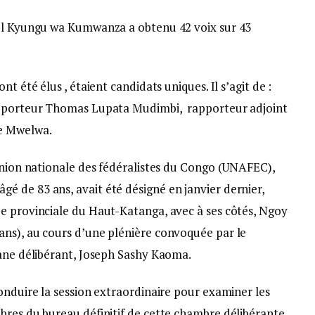
iel Kyungu wa Kumwanza a obtenu 42 voix sur 43
t été élus , étaient candidats uniques. Il s’agit de :
apporteur Thomas Lupata Mudimbi, rapporteur adjoint
e Mwelwa.
’Union nationale des fédéralistes du Congo (UNAFEC),
 de 83 ans, avait été désigné en janvier dernier,
e provinciale du Haut-Katanga, avec à ses côtés, Ngoy
ns), au cours d’une plénière convoquée par le
gane délibérant, Joseph Sashy Kaoma.
onduire la session extraordinaire pour examiner les
bres du bureau définitif de cette chambre délibérante,