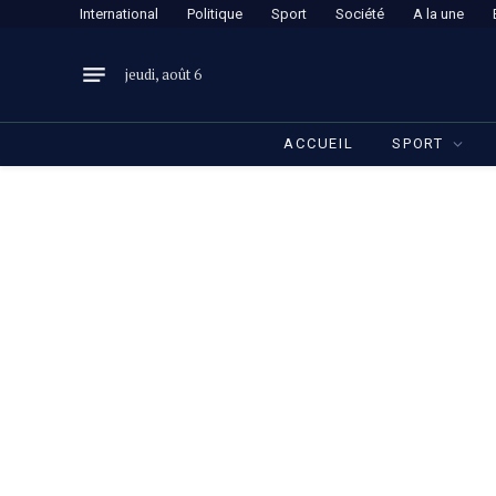
International
Politique
Sport
Société
A la une
jeudi, août 6
ACCUEIL
SPORT