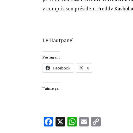
y compris son président Freddy Kashoba
Le Hautpanel
Partager :
Facebook
X
J’aime ça :
Facebook
X
WhatsApp
Email
Copy
Link