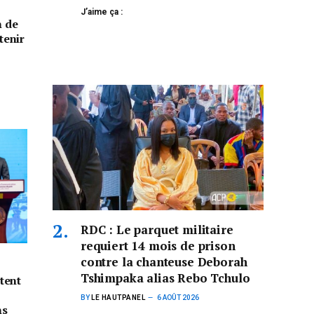
J’aime ça :
n de
tenir
RDC : Le parquet militaire
requiert 14 mois de prison
contre la chanteuse Deborah
Tshimpaka alias Rebo Tchulo
tent
BY
LE HAUTPANEL
6 AOÛT 2026
ns