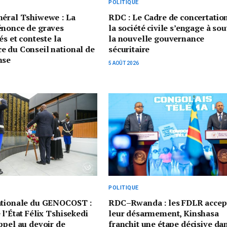
POLITIQUE
néral Tshiwewe : La
RDC : Le Cadre de concertatio
énonce de graves
la société civile s’engage à sou
és et conteste la
la nouvelle gouvernance
e du Conseil national de
sécuritaire
nse
5 AOÛT 2026
POLITIQUE
ationale du GENOCOST :
RDC–Rwanda : les FDLR accep
 l’État Félix Tshisekedi
leur désarmement, Kinshasa
ppel au devoir de
franchit une étape décisive da