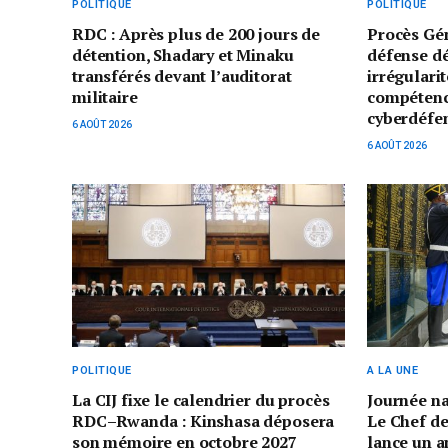
POLITIQUE
POLITIQUE
RDC : Après plus de 200 jours de
Procès Gé
détention, Shadary et Minaku
défense d
transférés devant l’auditorat
irrégularit
militaire
compétenc
cyberdéfe
6 AOÛT 2026
6 AOÛT 2026
POLITIQUE
A LA UNE
La CIJ fixe le calendrier du procès
Journée n
RDC–Rwanda : Kinshasa déposera
Le Chef de
son mémoire en octobre 2027
lance un a