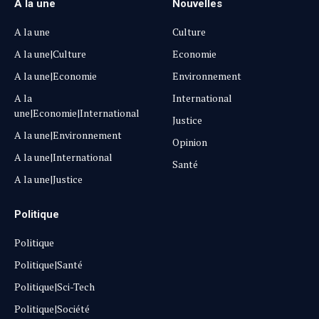
A la une
Nouvelles
A la une
Culture
A la une|Culture
Economie
A la une|Economie
Environnement
A la
International
une|Economie|International
Justice
A la une|Environnement
Opinion
A la une|International
Santé
A la une|Justice
Politique
Politique
Politique|Santé
Politique|Sci-Tech
Politique|Société