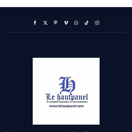
Facebook
X
Pinterest
Vimeo
WhatsApp
TikTok
Instagram
(Twitter)